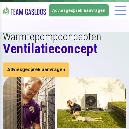
Adviesgesprek aanvragen
Me
Warmtepompconcepten
Ventilatieconcept
Adviesgesprek aanvragen