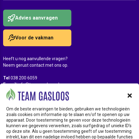
Advies aanvragen
Voor de vakman
Heeft u nog aanvullende vragen?
Neem gerust contact met ons op.
Tel
038 200 6059
E-mail
info@teamgasloos.nl
Openingstijden
Ma t/m vr tussen 8:00 – 17:00
Om de beste ervaringen te bieden, gebruiken we technologieën
zoals cookies om informatie op te slaan en/of te openen op uw
Adres
apparaat. Door toestemming te geven voor deze technologieën
Carlsonstraat 27 8263 CA
kunnen we gegevens verwerken, zoals surfgedrag of unieke ID’s
Kampen
op deze site. Als u geen toestemming geeft of uw toestemming
intrekt, kan dit een nadelige invloed hebben op bepaalde functies