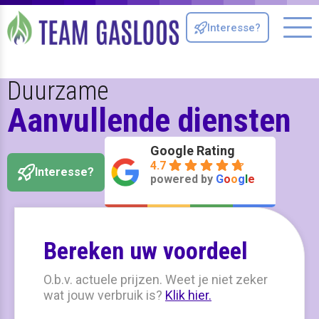
Interesse?
Me
Duurzame
Aanvullende diensten
Google Rating
4.7
Interesse?
powered by
G
o
o
g
l
e
Bereken uw voordeel
O.b.v. actuele prijzen. Weet je niet zeker
wat jouw verbruik is?
Klik hier.