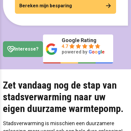
Bereken mijn besparing
Google Rating
4.7
Interesse?
powered by
G
o
o
g
l
e
Zet vandaag nog de stap van
stadsverwarming naar uw
eigen duurzame warmtepomp.
Stadsverwarming is misschien een duurzamere