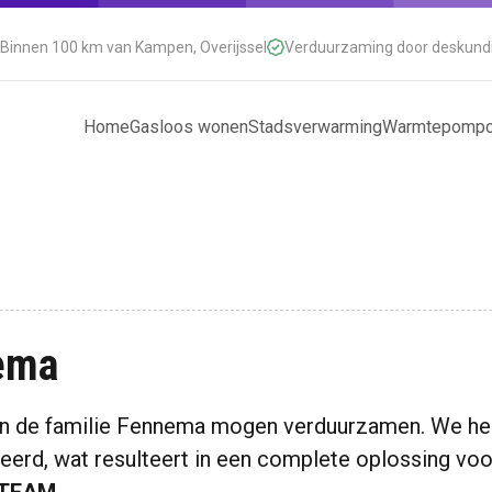
Binnen 100 km van Kampen, Overijssel
Verduurzaming door deskun
Home
Gasloos wonen
Stadsverwarming
Warmtepompc
ema
an de familie Fennema mogen verduurzamen. We he
rd, wat resulteert in een complete oplossing voor 