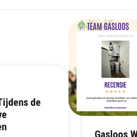
Tijdens de
we
en
Gasloos W