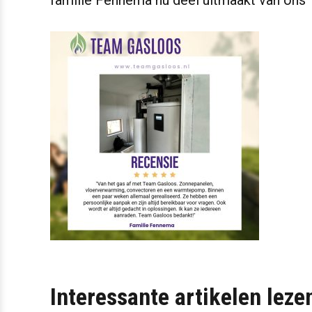
familie Fennema nu deel uitmaakt van ons
Interessante artikelen leze