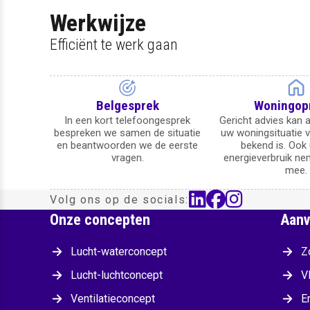
Werkwijze
Efficiënt te werk gaan
Belgesprek
Woningo
In een kort telefoongesprek
Gericht advies kan 
bespreken we samen de situatie
uw woningsituatie vo
en beantwoorden we de eerste
bekend is. Ook 
vragen.
energieverbruik ne
mee.
linkedin
facebook
instagr
Volg ons op de socials:
Onze concepten
Aanv
Lucht-waterconcept
Z
Lucht-luchtconcept
V
Ventilatieconcept
E