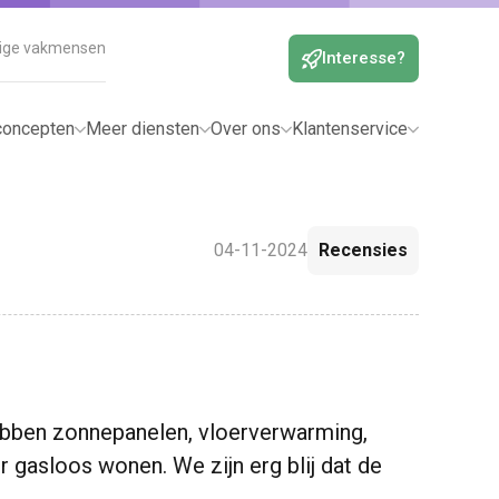
dige vakmensen
Interesse?
oncepten
Meer diensten
Over ons
Klantenservice
04-11-2024
Recensies
bben zonnepanelen, vloerverwarming,
gasloos wonen. We zijn erg blij dat de