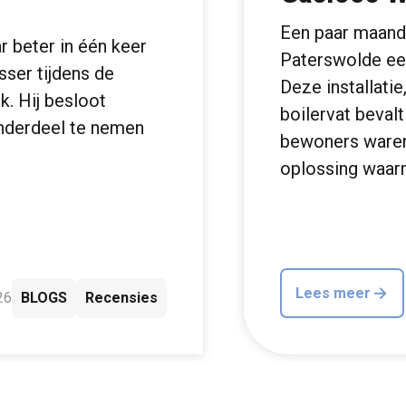
Een paar maand
 beter in één keer
Paterswolde een 
ser tijdens de
Deze installati
k. Hij besloot
boilervat beval
nderdeel te nemen
bewoners waren
oplossing waa
Lees meer
26
BLOGS
Recensies