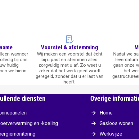
pname
Voorstel & afstemming
M
alleen wanneer
Wij maken een voorstel dat écht
Nadat we sa
lledig bij ons
bij u past en stemmen alles
leverdatum
uw huidig
zorgvuldig met u af. Zo weet u
gaan onze v
men we hierin
zeker dat het werk goed wordt
het wer
geregeld, zonder dat u er last van
gestructuree
heeft.
am
ullende diensten
Overige informati
onnepanelen
Home
loerverwarming en -koeling
Gasloos wonen
nergiemonitoring
Werkwijze