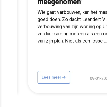
meegenomen”
Wie gaat verbouwen, kan het maar
goed doen. Zo dacht Leendert Vis
verbouwing van zijn woning op Ur
Wat
verduurzaming meteen als een o
een
van zijn plan. Niet als een losse …
epte
 het
Lees meer
OGS
09-01-20